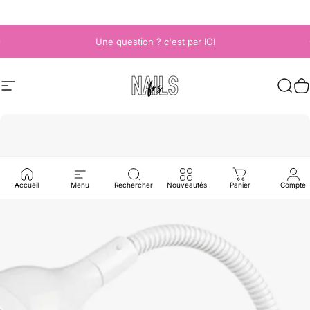
Passer au contenu
Diaporama Pause
Une question ? c'est par ICI
Navigation
Nails frs
Rech
P
Accueil
Menu
Rechercher
Nouveautés
Panier
Compte