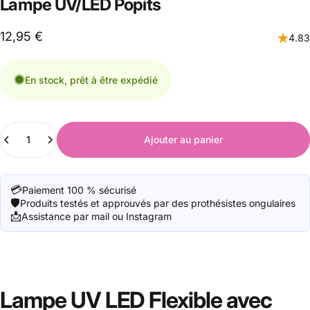
Lampe
UV/LED
Popits
12,95 €
4.83
En stock, prêt à être expédié
Quantité
Ajouter au panier
💳
Paiement 100 % sécurisé
🛡️
Produits testés et approuvés par des prothésistes ongulaires
📩
Assistance par mail ou Instagram
Lampe
UV
LED
Flexible
avec